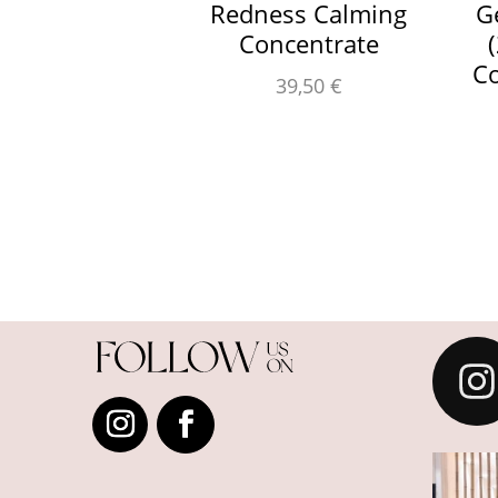
Redness Calming
G
Concentrate
C
39,50
€