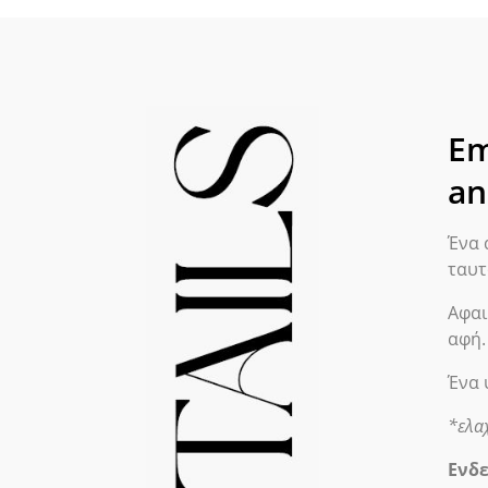
Em
an
Ένα 
ταυτ
Αφαι
αφή.
Ένα 
*ελα
Ενδε