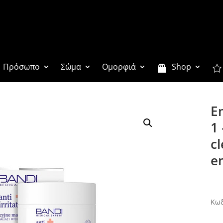
Πρόσωπο
Σώμα
Ομορφιά
Shop
Em
1
cl
e
Ετικέ
Κωδ