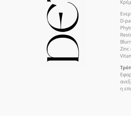
Κρέμ
Ενερ
D-pa
Phyt
Rest
Blur
Zinc 
Vita
Τρόπ
Εφαρ
ανεξ
η επ