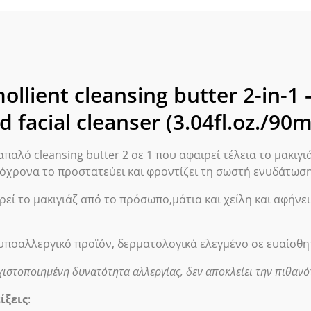
1
–
mak
up
rem
and
ollient cleansing butter 2-in-
faci
cle
d facial cleanser (3.04fl.oz./90
(3.0
77
απαλό cleansing butter 2 σε 1 που αφαιρεί τέλεια το μακιγι
emo
όχρονα το προστατεύει και φροντίζει τη σωστή ενυδάτωση 
ποσ
ρεί το μακιγιάζ από το πρόσωπο,μάτια και χείλη και αφήν
υποαλλεργικό προϊόν, δερματολογικά ελεγμένο σε ευαίσθ
χιστοποιημένη δυνατότητα αλλεργίας, δεν αποκλείει την πιθανό
ίξεις
: