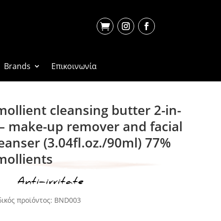

Brands
Επικοινωνία
ollient cleansing butter 2-in-
 – make-up remover and facial
eanser (3.04fl.oz./90ml) 77%
mollients
τα:
Anti-irritate
ικός προϊόντος:
BND003