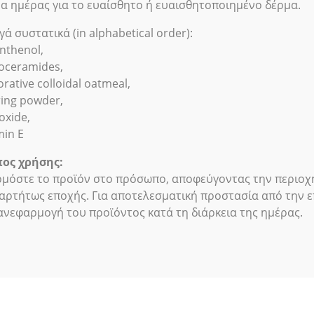
α ημέρας για το ευαίσθητο ή ευαισθητοποιημένο δέρμα.
γά συστατικά (in alphabetical order):
nthenol,
oceramides,
orative colloidal oatmeal,
ring powder,
oxide,
min E
ος χρήσης:
μόστε το προϊόν στο πρόσωπο, αποφεύγοντας την περιοχή
αρτήτως εποχής. Για αποτελεσματική προστασία από την ε
ανεφαρμογή του προϊόντος κατά τη διάρκεια της ημέρας.