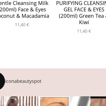
entle Cleansing Milk
PURIFYING CLEANS
(200ml) Face & Eyes
GEL FACE & EYES
oconut & Macadamia
(200ml) Green Tea
Kiwi
11,40
€
11,40
€
iconabeautyspot