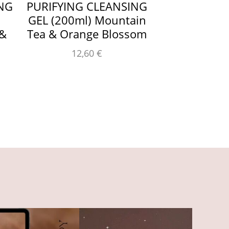
ING
PURIFYING CLEANSING
GENTLE CL
GEL (200ml) Mountain
FOAM PROB
 &
Tea & Orange Blossom
CIC
12,60
€
22,0