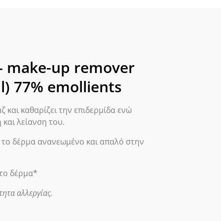
e-
over
1 – make-up remover
al
anser
ml) 77% emollients
4fl.oz./90ml)
%
άζ και καθαρίζει την επιδερμίδα ενώ
llients
και λείανση του.
ότητα
ει το δέρμα ανανεωμένο και απαλό στην
ητο δέρμα*
τητα αλλεργίας.