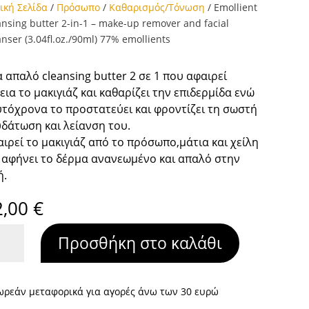
ική Σελίδα
/
Πρόσωπο
/
Καθαρισμός/Τόνωση
/ Emollient
ansing butter 2-in-1 – make-up remover and facial
anser (3.04fl.oz./90ml) 77% emollients
 απαλό cleansing butter 2 σε 1 που αφαιρεί
εια το μακιγιάζ και καθαρίζει την επιδερμίδα ενώ
τόχρονα το προστατεύει και φροντίζει τη σωστή
δάτωση και λείανση του.
ιρεί το μακιγιάζ από το πρόσωπο,μάτια και χείλη
 αφήνει το δέρμα ανανεωμένο και απαλό στην
ή.
2,00
€
llient
Προσθήκη στο καλάθι
ansing
ter
ωρεάν μεταφορικά για αγορές άνω των 30 ευρώ