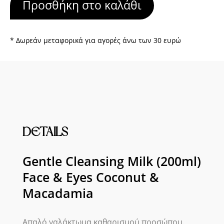
Προσθήκη στο καλάθι
(200ml)
Face
&
Eyes
* Δωρεάν μεταφορικά για αγορές άνω των 30 ευρώ
Coconut
&
Macadamia
ποσότητα
DETAILS
Gentle Cleansing Milk (200ml)
Face & Eyes Coconut &
Macadamia
Απαλό γαλάκτωμα καθαρισμού προσώπου.