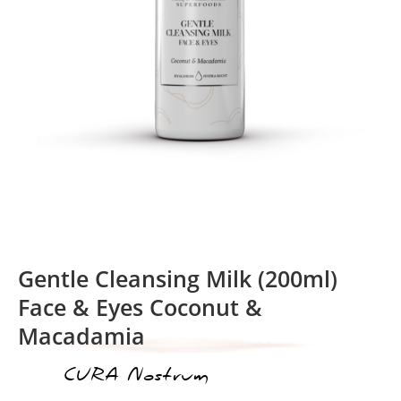
Gentle Cleansing Milk (200ml)
Face & Eyes Coconut &
Macadamia
CURA Nostrum
ικέτα: