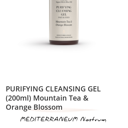
PURIFYING CLEANSING GEL
(200ml) Mountain Tea &
Orange Blossom
MEDITERRANEUM Nostrum
ικέτα: