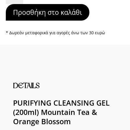
GEL
Προσθήκη στο καλάθι
(200ml)
Mountain
Tea
&
* Δωρεάν μεταφορικά για αγορές άνω των 30 ευρώ
Orange
Blossom
ποσότητα
DETAILS
PURIFYING CLEANSING GEL
(200ml) Mountain Tea &
Orange Blossom