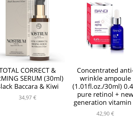
TOTAL CORRECT &
Concentrated anti
RMING SERUM (30ml)
wrinkle ampoule
lack Baccara & Kiwi
(1.01fl.oz./30ml) 0.
pure retinol + ne
34,97
€
generation vitamin
42,90
€