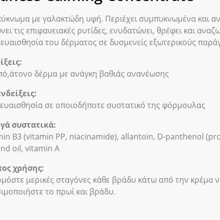
ύκνωμα με γαλακτώδη υφή. Περιέχει συμπυκνωμένα και αν
νει τις επιφανειακές ρυτίδες, ενυδατώνει, θρέφει και αναζ
ευαισθησία του δέρματος σε δυσμενείς εξωτερικούς παρά
ίξεις:
ό,άτονο δέρμα με ανάγκη βαθιάς ανανέωσης
νδείξεις:
ευαισθησία σε οποιοδήποτε συστατικό της φόρμουλας
γά συστατικά:
min B3 (vitamin PP, niacinamide), allantoin, D-panthenol (pro
nd oil, vitamin A
ος χρήσης:
μόστε μερικές σταγόνες κάθε βράδυ κάτω από την κρέμα ν
ιμοποιήστε το πρωί και βράδυ.