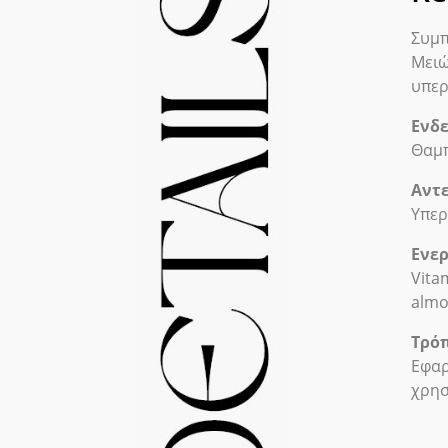
Συμπ
Μειώ
υπερ
Ενδε
Θαμπ
Αντε
Υπερ
Ενερ
Vita
almo
Τρόπ
Εφαρ
χρησ