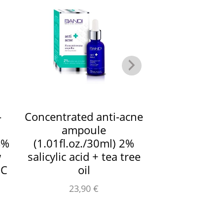
-
Concentrated anti-acne
Acid 
ampoule
(1.01fl.oz.
4%
(1.01fl.oz./30ml) 2%
pyruvic, sa
w
salicylic acid + tea tree
mandeli
 C
oil
26,5
23,90
€