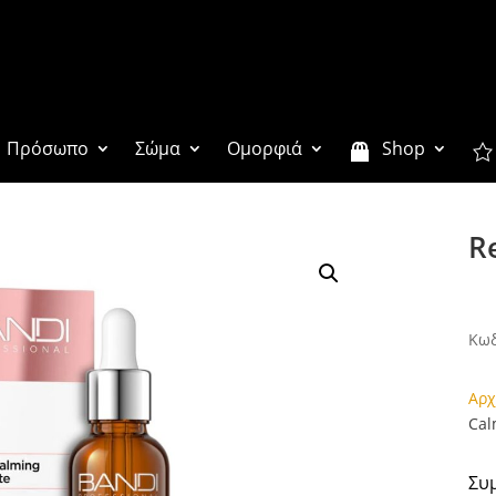
Πρόσωπο
Σώμα
Ομορφιά
Shop
R
Ετικέ
Κωδ
Αρχ
Cal
Συ