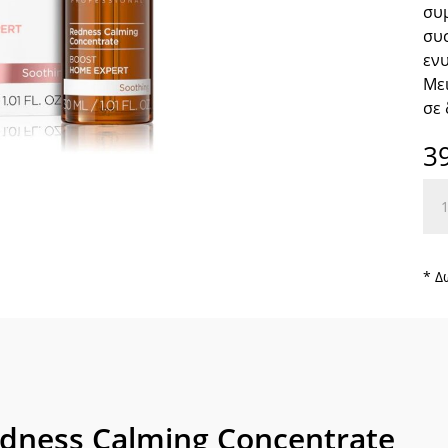
συ
συσ
ενυ
Μει
σε 
3
Red
Cal
Con
ποσ
* Δ
dness Calming Concentrate