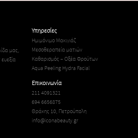
Υπηρεσίες
Ημιμόνιμο Μακιγιάζ
Μεσοθεραπεία ματιών
ίδα μας,
Καθαρισμός – Οξέα Φρούτων
 ευεξία
Aqua Peeling Hydra Facial
Επικοινωνία
211 4091321
694 6656875
Θράκης 10, Πετρούπολη
info@iconabeauty.gr