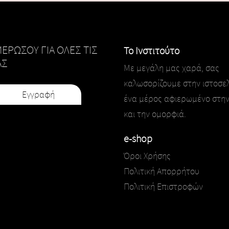
ΕΡΩΣΟΥ ΓΙΑ ΟΛΕΣ ΤΙΣ
Το Ινστιτούτο
ΑΣ
Με μεγάλη μας χαρά, σας
καλωσορίζουμε στην ιστοσελ
ένα μέρος αφιερωμένο στην
και την ομορφιά.
e-shop
Όροι Χρήσης
Πολιτική Απορρήτου
Πολιτική Επιστροφών