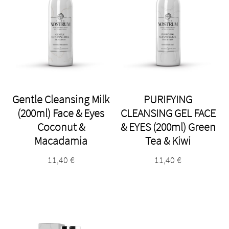
Gentle Cleansing Milk
PURIFYING
(200ml) Face & Eyes
CLEANSING GEL FACE
Coconut &
& EYES (200ml) Green
Macadamia
Tea & Kiwi
11,40
€
11,40
€