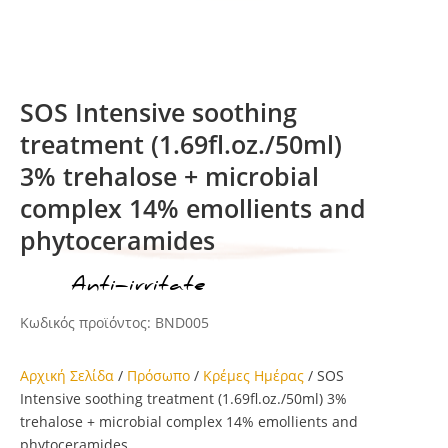
SOS Intensive soothing
treatment (1.69fl.oz./50ml)
3% trehalose + microbial
complex 14% emollients and
phytoceramides
Anti-irritate
ικέτα:
Κωδικός προϊόντος:
BND005
Αρχική Σελίδα
/
Πρόσωπο
/
Κρέμες Ημέρας
/ SOS
Intensive soothing treatment (1.69fl.oz./50ml) 3%
trehalose + microbial complex 14% emollients and
phytoceramides