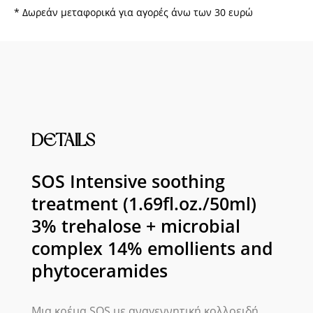
trehalose
* Δωρεάν μεταφορικά για αγορές άνω των 30 ευρώ
+
microbial
complex
14%
emollients
and
phytoceramides
DETAILS
ποσότητα
SOS Intensive soothing
treatment (1.69fl.oz./50ml)
3% trehalose + microbial
complex 14% emollients and
phytoceramides
Μια κρέμα SOS με αναγεννητική κολλοειδή