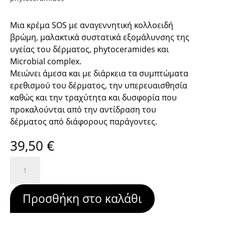
Μια κρέμα SOS με αναγεννητική κολλοειδή
βρώμη, μαλακτικά συστατικά εξομάλυνσης της
υγείας του δέρματος, phytoceramides και
Microbial complex.
Μειώνει άμεσα και με διάρκεια τα συμπτώματα
ερεθισμού του δέρματος, την υπερευαισθησία
καθώς και την τραχύτητα και δυσφορία που
προκαλούνται από την αντίδραση του
δέρματος από διάφορους παράγοντες.
39,50
€
SOS
Intensive
soothing
Προσθήκη στο καλάθι
treatment
(1.69fl.oz./50ml)
3%