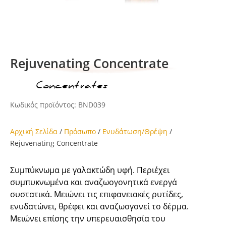
Rejuvenating Concentrate
Concentrates
ικέτα:
Κωδικός προϊόντος:
BND039
Αρχική Σελίδα
/
Πρόσωπο
/
Ενυδάτωση/Θρέψη
/
Rejuvenating Concentrate
Συμπύκνωμα με γαλακτώδη υφή. Περιέχει
συμπυκνωμένα και αναζωογονητικά ενεργά
συστατικά. Μειώνει τις επιφανειακές ρυτίδες,
ενυδατώνει, θρέφει και αναζωογονεί το δέρμα.
Μειώνει επίσης την υπερευαισθησία του