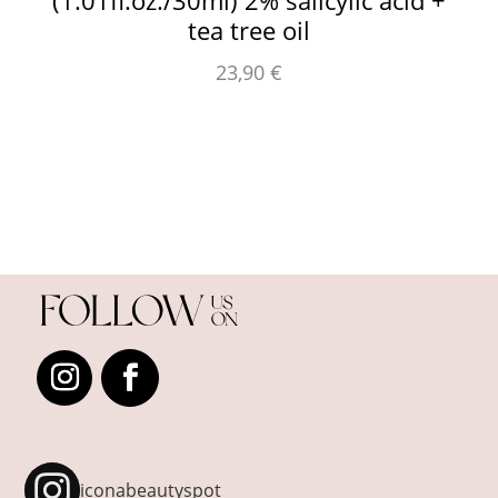
(1.01fl.oz./30ml) 2% salicylic acid +
tea tree oil
23,90
€
iconabeautyspot