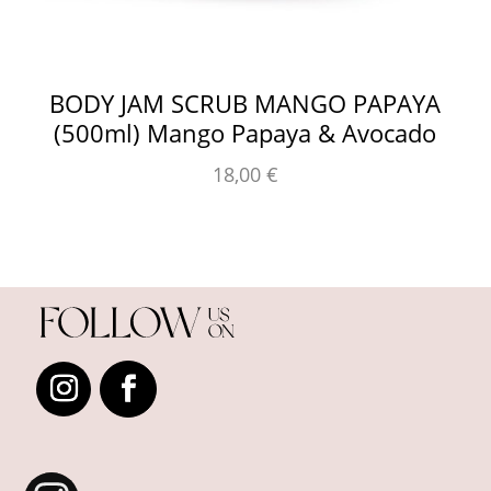
BODY JAM SCRUB MANGO PAPAYA
B
(500ml) Μango Papaya & Avocado
18,00
€