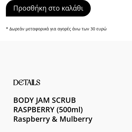
SCRUB
Προσθήκη στο καλάθι
RASPBERRY
(500ml)
Raspberry
&
* Δωρεάν μεταφορικά για αγορές άνω των 30 ευρώ
Mulberry
ποσότητα
DETAILS
BODY JAM SCRUB
RASPBERRY (500ml)
Raspberry & Mulberry